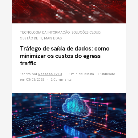
TECNOLOGIA DA INFORMAÇÃO
,
SOLUÇÕES CLOUD
,
GESTÃO DE TI
,
MAIS LIDAS
Tráfego de saída de dados: como
minimizar os custos do egress
traffic
Escrito por
Redação EVEO
5 min de leitura
| Publicado
em 03/03/2025
2 Comments