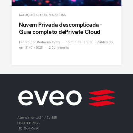
SOLUÇÕES CLOUD
,
MAIS LIDAS
Nuvem Privada descomplicada -
Guia completo dePrivate Cloud
Escrito por
Redação EVEO
15 min de leitura
| Publicado
em 31/01/2025
2 Comments
Atendimento 24 / 7 / 365
0800-888-3836
(11) 3634-5220