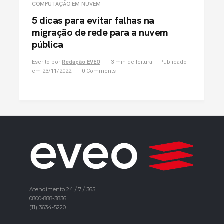
COMPUTAÇÃO EM NUVEM
5 dicas para evitar falhas na
migração de rede para a nuvem
pública
Escrito por
Redação EVEO
3 min de leitura
| Publicado
em 23/11/2022
0 Comments
Atendimento 24 / 7 / 365
0800-888-3836
(11) 3634-5220