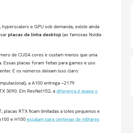
 hyperscalers e GPU sob demanda, existe ainda
usar
placas de linha desktop
(as famosas Nvidia
número de CUDA cores e custam menos que uma
a.
Essas placas foram feitas para games e uso
center. E os números deixam isso claro:
omputacional), a A100 entrega ~2179
RTX 3090. Em ResNet152, a
diferença é quase o
T
, placas RTX ficam limitadas a lotes pequenos e
 A100 e H100
escalam para centenas de milhares