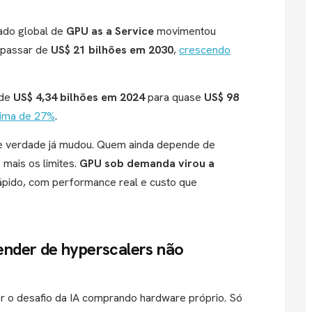
do global de
GPU as a Service
movimentou
 passar de
US$ 21 bilhões em 2030
,
crescendo
 de
US$ 4,34 bilhões em 2024
para quase
US$ 98
cima de 27%
.
 de verdade já mudou. Quem ainda depende de
z mais os limites.
GPU sob demanda virou a
ápido, com performance real e custo que
nder de hyperscalers não
 o desafio da IA comprando hardware próprio. Só