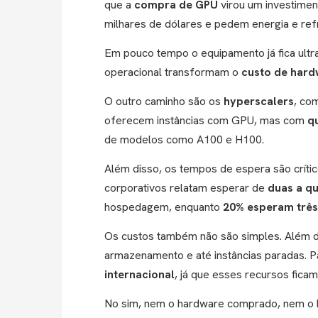
que a
compra de GPU
virou um investimen
milhares de dólares e pedem energia e refr
Em pouco tempo o equipamento já fica ultr
operacional transformam o
custo de har
O outro caminho são os
hyperscalers
, co
oferecem instâncias com GPU, mas com
q
de modelos como A100 e H100.
Além disso, os tempos de espera são críti
corporativos relatam esperar de
duas a q
hospedagem, enquanto
20% esperam
trê
Os custos também não são simples. Além d
armazenamento e até instâncias paradas. 
internacional
, já que esses recursos ficam
No sim, nem o hardware comprado, nem o h