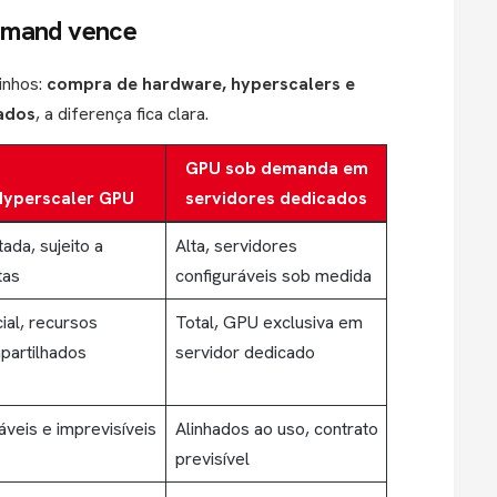
demand vence
inhos:
compra de hardware, hyperscalers e
ados
, a diferença fica clara.
GPU sob demanda em
Hyperscaler GPU
servidores dedicados
tada, sujeito a
Alta, servidores
tas
configuráveis sob medida
ial, recursos
Total, GPU exclusiva em
partilhados
servidor dedicado
áveis e imprevisíveis
Alinhados ao uso, contrato
previsível