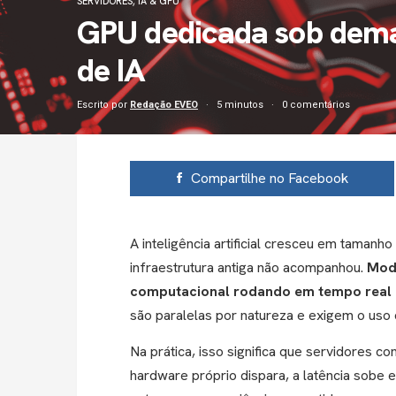
SERVIDORES
,
IA & GPU
GPU dedicada sob dem
de IA
Escrito por
Redação EVEO
5 minutos
0 comentários
Compartilhe no Facebook
A inteligência artificial cresceu em taman
infraestrutura antiga não acompanhou.
Mode
computacional rodando em tempo real 
são paralelas
por natureza e exigem o uso
Na prática, isso significa que servidores c
hardware próprio dispara, a latência sobe 