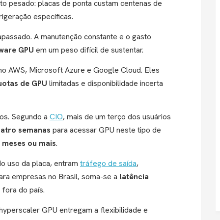
to pesado: placas de ponta custam centenas de
igeração específicas.
apassado. A manutenção constante e o gasto
dware GPU
em um peso difícil de sustentar.
mo AWS, Microsoft Azure e Google Cloud. Eles
uotas de GPU
limitadas e disponibilidade incerta
cos. Segundo a
CIO
, mais de um terço dos usuários
uatro semanas
para acessar GPU neste tipo de
s meses ou mais
.
o uso da placa, entram
tráfego de saída
,
Para empresas no Brasil, soma-se a
latência
 fora do país.
yperscaler GPU entregam a flexibilidade e