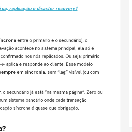
ckup,
replicação
e disaster recovery?
íncrona
entre o primário e o secundário), o
vação acontece no sistema principal, ela só é
 confirmado nos nós replicados. Ou seja: primário
→ aplica e responde ao cliente. Esse modelo
 sempre em sincronia
, sem “lag” visível (ou com
har, o secundário já está “na mesma página”. Zero ou
num sistema bancário onde cada transação
icação síncrona é quase que obrigação.
a?