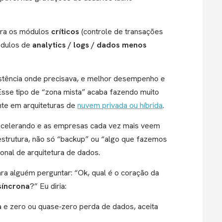
ara os módulos
críticos
(controle de transações
módulos de
analytics / logs / dados menos
sistência onde precisava, e melhor desempenho e
 Esse tipo de “zona mista” acaba fazendo muito
nte em arquiteturas de
nuvem privada ou híbrida
.
 acelerando e as empresas cada vez mais veem
aestrutura, não só “backup” ou “algo que fazemos
nal de arquitetura de dados.
ra alguém perguntar: “Ok, qual é o coração da
síncrona
?” Eu diria:
a e zero ou quase‐zero perda de dados, aceita