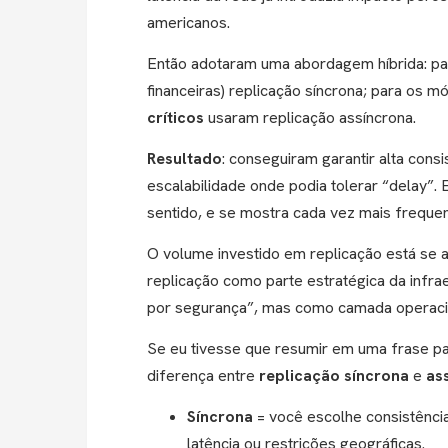
americanos.
Então adotaram uma abordagem híbrida: p
financeiras) replicação síncrona; para os 
críticos
usaram replicação assíncrona.
Resultado
: conseguiram garantir alta con
escalabilidade onde podia tolerar “delay”.
sentido, e se mostra cada vez mais freque
O volume investido em replicação está se
replicação como parte estratégica da infr
por segurança”, mas como camada operacio
Se eu tivesse que resumir em uma frase pa
diferença entre
replicação síncrona
e
as
Síncrona
= você escolhe consistênci
latência ou restrições geográficas.