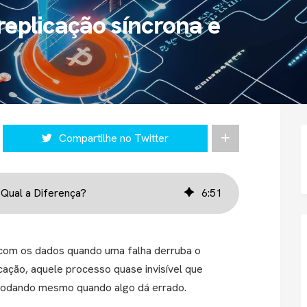
replicação síncrona e
Compartilhe no Twitter
 Qual a Diferença?
6
:
51
 com os dados quando uma falha derruba o
icação, aquele processo quase invisível que
odando mesmo quando algo dá errado.