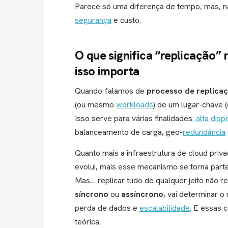
Parece só uma diferença de tempo, mas, na p
segurança
e custo.
O que significa “replicação” 
isso importa
Quando falamos de
processo de replica
(ou mesmo
workloads
) de um lugar-chave (
Isso serve para várias finalidades
: alta disp
balanceamento de carga, geo-
redundância
Quanto mais a infraestrutura de cloud pri
evolui, mais esse mecanismo se torna parte 
Mas… replicar tudo de qualquer jeito não 
síncrono
ou
assíncrono
, vai determinar o
perda de dados e
escalabilidade
. E essas 
teórica.