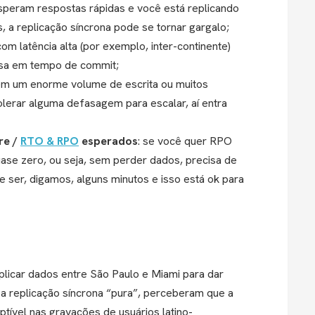
esperam respostas rápidas e você está replicando
s, a replicação síncrona pode se tornar gargalo;
com latência alta (por exemplo, inter-continente)
tosa em tempo de commit;
tem um enorme volume de escrita ou muitos
tolerar alguma defasagem para escalar, aí entra
re /
RTO & RPO
esperados
: se você quer RPO
uase zero, ou seja, sem perder dados, precisa de
 ser, digamos, alguns minutos e isso está ok para
plicar dados entre São Paulo e Miami para dar
 a replicação síncrona “pura”, perceberam que a
eptível nas gravações de usuários latino-