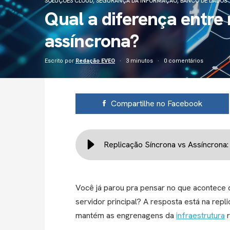
SOLUÇÕES CLOUD
,
SEGURANÇA DA INFORMAÇÃO
,
BANCO DE DADOS
Qual a diferença entre 
assíncrona?
Escrito por
Redação EVEO
3 minutos
0 comentários
Compartilhe no Facebook
Replicação Síncrona vs Assíncrona:
Você já parou pra pensar no que acontece
servidor principal? A resposta está na repl
mantém as engrenagens da
infraestrutura
r