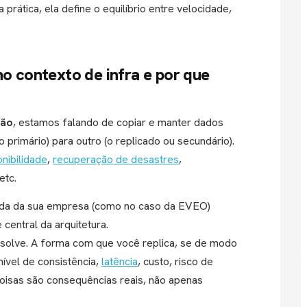
rática, ela define o equilíbrio entre velocidade,
no contexto de infra e por que
ção
, estamos falando de copiar e manter dados
o primário) para outro (o replicado ou secundário).
onibilidade
,
recuperação de desastres
,
etc.
vada da sua empresa (como no caso da EVEO)
central da arquitetura.
resolve. A forma com que você replica, se de modo
 nível de consistência,
latência
, custo, risco de
coisas são consequências reais, não apenas