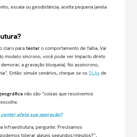
o, escala ou geodistância, aceita pequena janela
rutura?
o claro para
testar
o comportamento de falha. Vai
 No modelo síncrono, você pode ver impacto direto
a demorar, a gravação bloqueia). No assíncrono,
ia”. Então: simule cenários, cheque se os
SLAs
de
geográfica
não são “coisas que resolvemos
 escolhe.
 center afeta sua operação?
ua infraestrutura, pergunte: Precisamos
 podemos tolerar alguns segundos/minutos?”,