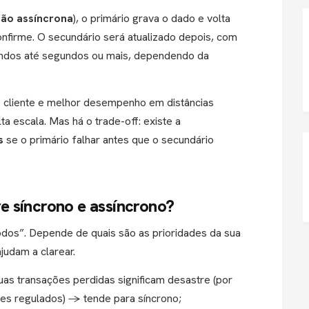
ão assíncrona
), o primário grava o dado e volta
nfirme. O secundário será atualizado depois, com
gundos até segundos ou mais, dependendo da
o cliente e melhor desempenho em distâncias
a escala. Mas há o trade-off: existe a
s
se o primário falhar antes que o secundário
e síncrono e assíncrono?
odos”. Depende de quais são as prioridades da sua
judam a clarear.
uas transações perdidas significam desastre (por
res regulados) → tende para síncrono;