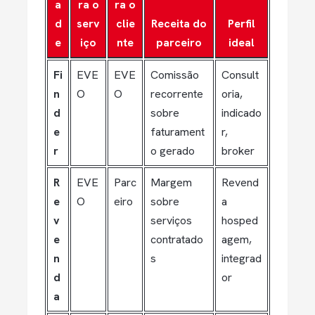
a
ra o
ra o
d
serv
clie
Receita do
Perfil
e
iço
nte
parceiro
ideal
Fi
EVE
EVE
Comissão
Consult
n
O
O
recorrente
oria,
d
sobre
indicado
e
faturament
r,
r
o gerado
broker
R
EVE
Parc
Margem
Revend
e
O
eiro
sobre
a
v
serviços
hosped
e
contratado
agem,
n
s
integrad
d
or
a