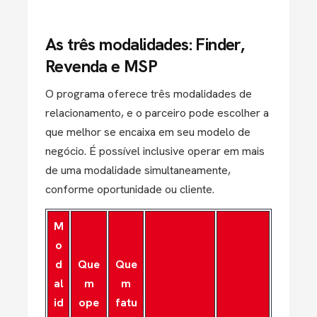
As três modalidades: Finder,
Revenda e MSP
O programa oferece três modalidades de
relacionamento, e o parceiro pode escolher a
que melhor se encaixa em seu modelo de
negócio. É possível inclusive operar em mais
de uma modalidade simultaneamente,
conforme oportunidade ou cliente.
M
o
d
Que
Que
al
m
m
id
ope
fatu