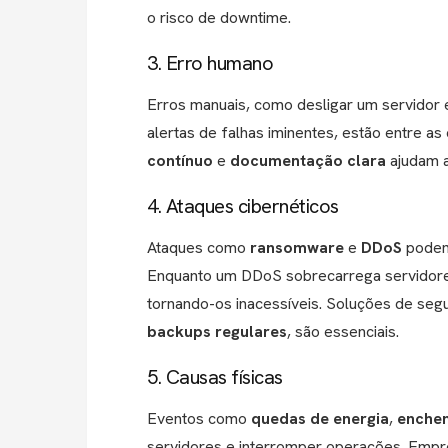
o risco de downtime.
3. Erro humano
Erros manuais, como desligar um servidor e
alertas de falhas iminentes, estão entre 
contínuo
e
documentação clara
ajudam a
4. Ataques cibernéticos
Ataques como
ransomware
e
DDoS
podem 
Enquanto um DDoS sobrecarrega servidore
tornando-os inacessíveis. Soluções de se
backups regulares
, são essenciais.
5. Causas físicas
Eventos como
quedas de energia
,
enche
servidores e interromper operações. Emp