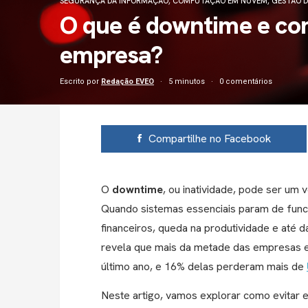
SEGURANÇA DA INFORMAÇÃO
,
COMPUTAÇÃO EM NUVEM
,
GESTÃO D
O que é downtime e com
empresa?
Escrito por
Redação EVEO
5 minutos
0 comentários
Compartilhe no Facebook
O
downtime
, ou inatividade, pode ser um
Quando sistemas essenciais param de funci
financeiros, queda na produtividade e até
revela que mais da metade das empresas 
último ano, e 16% delas perderam mais de
Neste artigo, vamos explorar como evitar 