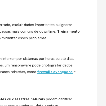
rrado, excluir dados importantes ou ignorar
as causas mais comuns de downtime.
Treinamento
 minimizar esses problemas.
interromper sistemas por horas ou até dias.
s, um ransomware pode criptografar dados,
gurança robustas, como
firewalls avançados
e
ntes
ou
desastres naturais
podem danificar
resas sem geradores,
data centers