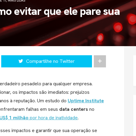
E TI
,
MAIS LIDAS
o evitar que ele pare sua
Compartilhe no Twitter
 verdadeiro pesadelo para qualquer empresa.
onar, os impactos são imediatos: prejuízos
 danos à reputação. Um estudo do
Uptime Institute
enfrentaram falhas em seus
data centers
no
US$ 1 milhão
por hora de inatividade
.
esses impactos e garantir que sua operação se