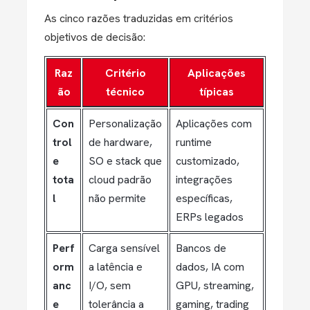
As cinco razões traduzidas em critérios
objetivos de decisão:
Raz
Critério
Aplicações
ão
técnico
típicas
Con
Personalização
Aplicações com
trol
de hardware,
runtime
e
SO e stack que
customizado,
tota
cloud padrão
integrações
l
não permite
específicas,
ERPs legados
Perf
Carga sensível
Bancos de
orm
a latência e
dados, IA com
anc
I/O, sem
GPU, streaming,
e
tolerância a
gaming, trading