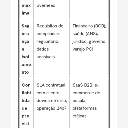
máx
overhead
ima
Seg
Requisitos de
Financeiro (BCB),
ura
compliance
saúde (ANS),
nça
regulatório,
jurídico, governo,
e
dados
varejo PCI
isol
sensíveis
ame
nto
Con
SLA contratual
SaaS B2B, e-
fiabi
com cliente,
commerce de
lida
downtime caro,
escala,
de
operação 24x7
plataformas
pre
críticas
visí