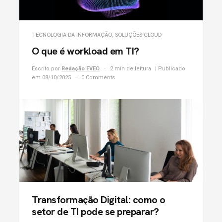
TECNOLOGIA DA INFORMAÇÃO
,
SOLUÇÕES CLOUD
O que é workload em TI?
Escrito por
Redação EVEO
2 min de leitura
| Publicado
em 08/10/2025
0 Comments
Transformação Digital: como o
setor de TI pode se preparar?