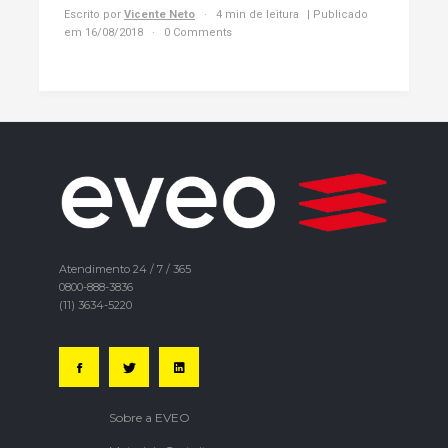
Escrito por
Vicente Neto
4 min de leitura
| Publicado
em 16/08/2018
0 Comments
Atendimento 24 / 7 / 365
0800-888-3836
(11) 3634-5220
Sobre a EVEO