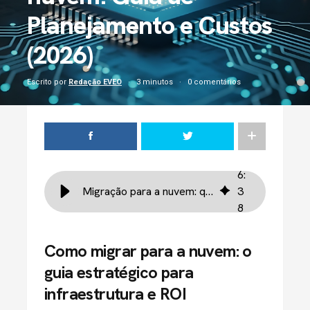
Planejamento e Custos
(2026)
Escrito por
Redação EVEO
3 minutos
0 comentários
6
:
Migração para a nuvem: quanto custa e como planejar
3
8
Como migrar para a nuvem: o
guia estratégico para
infraestrutura e ROI