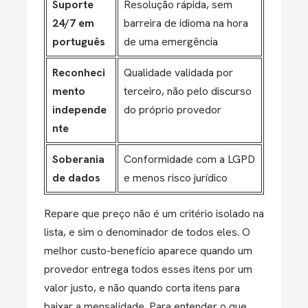
Suporte
Resolução rápida, sem
24/7 em
barreira de idioma na hora
português
de uma emergência
Reconheci
Qualidade validada por
mento
terceiro, não pelo discurso
independe
do próprio provedor
nte
Soberania
Conformidade com a LGPD
de dados
e menos risco jurídico
Repare que preço não é um critério isolado na
lista, e sim o denominador de todos eles. O
melhor custo-benefício aparece quando um
provedor entrega todos esses itens por um
valor justo, e não quando corta itens para
baixar a mensalidade. Para entender o que