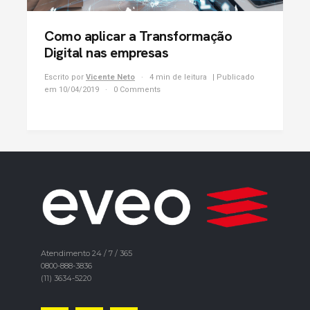
Como aplicar a Transformação
Digital nas empresas
Escrito por
Vicente Neto
4 min de leitura
| Publicado
em 10/04/2019
0 Comments
Atendimento 24 / 7 / 365
0800-888-3836
(11) 3634-5220