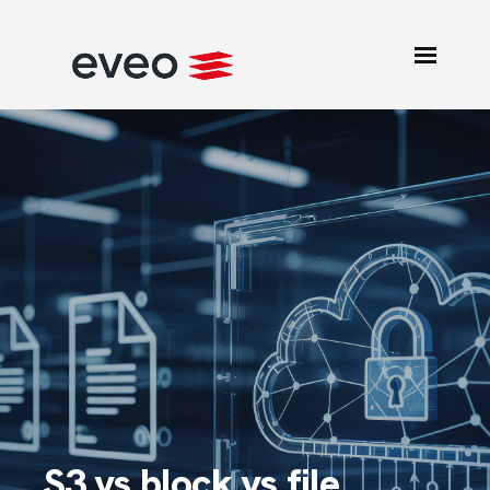
S3 vs block vs file