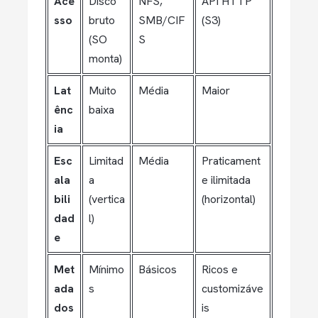
Ace
Disco
NFS,
API HTTP
sso
bruto
SMB/CIF
(S3)
(SO
S
monta)
Lat
Muito
Média
Maior
ênc
baixa
ia
Esc
Limitad
Média
Praticament
ala
a
e ilimitada
bili
(vertica
(horizontal)
dad
l)
e
Met
Mínimo
Básicos
Ricos e
ada
s
customizáve
dos
is