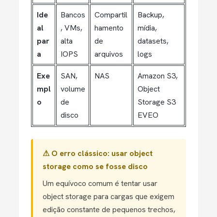
Ide
Bancos
Compartil
Backup,
al
, VMs,
hamento
mídia,
par
alta
de
datasets,
a
IOPS
arquivos
logs
Exe
SAN,
NAS
Amazon S3,
mpl
volume
Object
o
de
Storage S3
disco
EVEO
⚠ O erro clássico: usar object
storage como se fosse disco
Um equívoco comum é tentar usar
object storage para cargas que exigem
edição constante de pequenos trechos,