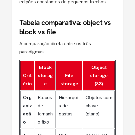
edições constantes de pequenos trechos.
Tabela comparativa: object vs
block vs file
A comparação direta entre os três
paradigmas:
Block
Object
Crit
storag
File
storage
ério
e
storage
(S3)
Org
Blocos
Hierarqui
Objetos com
aniz
de
a de
chave
açã
tamanh
pastas
(plano)
o
o fixo