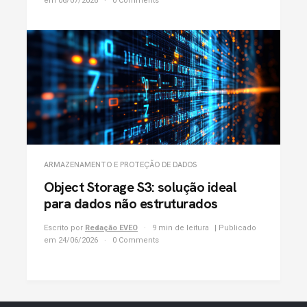
em 06/07/2026
0 Comments
ARMAZENAMENTO E PROTEÇÃO DE DADOS
Object Storage S3: solução ideal
para dados não estruturados
Escrito por
Redação EVEO
9 min de leitura
| Publicado
em 24/06/2026
0 Comments