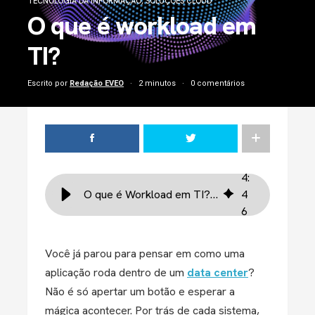
TECNOLOGIA DA INFORMAÇÃO
,
SOLUÇÕES CLOUD
O que é workload em
TI?
Escrito por
Redação EVEO
2 minutos
0 comentários
4
:
O que é Workload em TI? Tipos e Como Gerenciar
4
6
Você já parou para pensar em como uma
aplicação roda dentro de um
data center
?
Não é só apertar um botão e esperar a
mágica acontecer. Por trás de cada sistema,