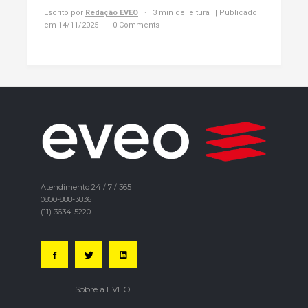
Escrito por
Redação EVEO
3 min de leitura
| Publicado
em 14/11/2025
0 Comments
Atendimento 24 / 7 / 365
0800-888-3836
(11) 3634-5220
Sobre a EVEO