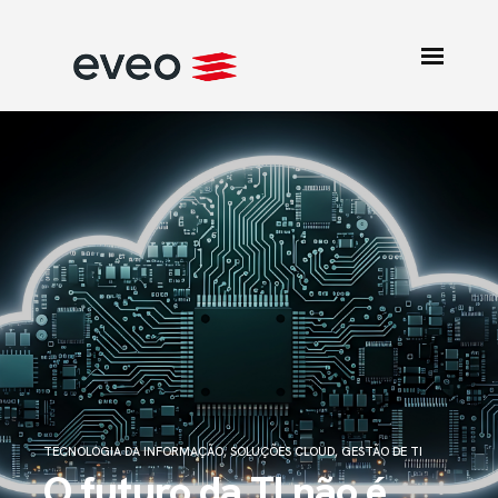
TECNOLOGIA DA INFORMAÇÃO
,
SOLUÇÕES CLOUD
,
GESTÃO DE TI
O futuro da TI não é