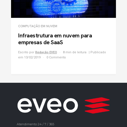
COMPUTAÇÃO EM NUVEM
Infraestrutura em nuvem para
empresas de SaaS
Escrito por
Redação EVEO
8 min de leitura
| Publicado
em 13/02/2019
0 Comments
Atendimento 24 / 7 / 365