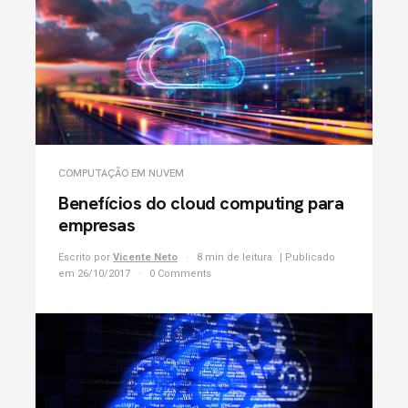
COMPUTAÇÃO EM NUVEM
Benefícios do cloud computing para
empresas
Escrito por
Vicente Neto
8 min de leitura
| Publicado
em 26/10/2017
0 Comments