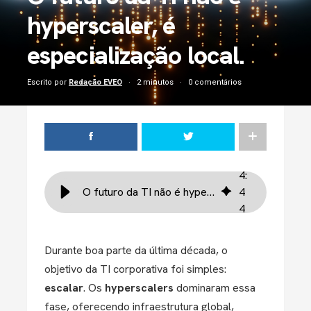
hyperscaler, é
especialização local.
Escrito por
Redação EVEO
2 minutos
0 comentários
4
:
O futuro da TI não é hyperscaler, é especialização local.
4
4
Durante boa parte da última década, o
objetivo da TI corporativa foi simples:
escalar
. Os
hyperscalers
dominaram essa
fase, oferecendo infraestrutura global,