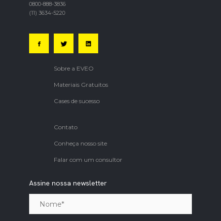
0800-888-3836
(11) 3634-5220
Sobre a EVEO
Materiais Gratuitos
Cases de sucesso
Contato
Conheça nosso site
Falar com um consultor
Assine nossa newsletter