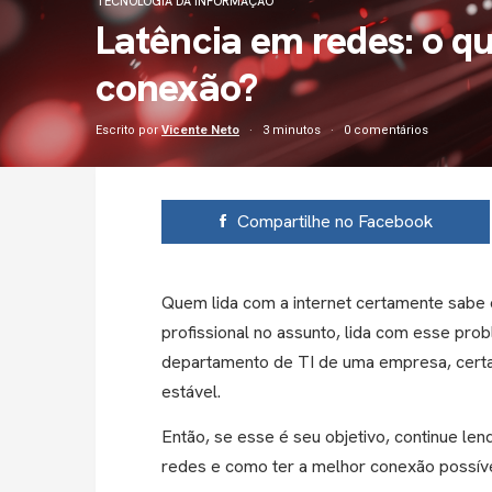
TECNOLOGIA DA INFORMAÇÃO
Latência em redes: o q
conexão?
Escrito por
Vicente Neto
3 minutos
0 comentários
Compartilhe no Facebook
Quem lida com a internet certamente sabe
profissional no assunto, lida com esse pro
departamento de TI de uma empresa, certa
estável.
Então, se esse é seu objetivo, continue le
redes e como ter a melhor conexão possíve