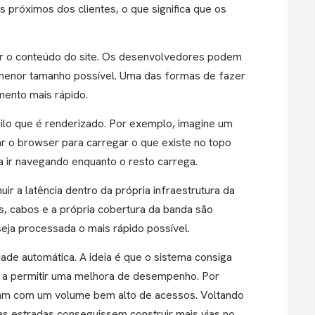
 próximos dos clientes, o que significa que os
zar o conteúdo do site. Os desenvolvedores podem
 menor tamanho possível. Uma das formas de fazer
mento mais rápido.
ilo que é renderizado. Por exemplo, imagine um
 o browser para carregar o que existe no topo
sa ir navegando enquanto o resto carrega.
r a latência dentro da própria infraestrutura da
s, cabos e a própria cobertura da banda são
seja processada o mais rápido possível.
dade automática. A ideia é que o sistema consiga
 a permitir uma melhora de desempenho. Por
dam com um volume bem alto de acessos. Voltando
as estradas conseguissem construir mais vias no