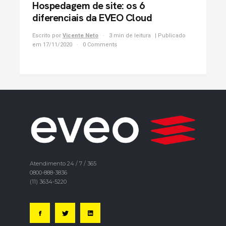
Hospedagem de site: os 6
diferenciais da EVEO Cloud
Escrito por
Vicente Neto
3 min de leitura
| Publicado
em 17/11/2020
0 Comments
Atendimento 24 / 7 / 365
0800-888-3836
(11) 3634-5220