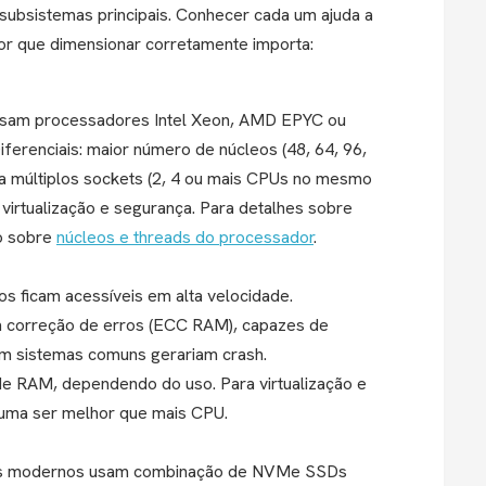
ubsistemas principais. Conhecer cada um ajuda a
or que dimensionar corretamente importa:
 usam processadores Intel Xeon, AMD EPYC ou
ferenciais: maior número de núcleos (48, 64, 96,
a múltiplos sockets (2, 4 ou mais CPUs no mesmo
a virtualização e segurança. Para detalhes sobre
go sobre
núcleos e threads do processador
.
s ficam acessíveis em alta velocidade.
correção de erros (ECC RAM), capazes de
 em sistemas comuns gerariam crash.
de RAM, dependendo do uso. Para virtualização e
uma ser melhor que mais CPU.
res modernos usam combinação de NVMe SSDs