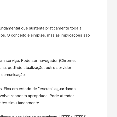
fundamental que sustenta praticamente toda a
os. O conceito é simples, mas as implicações são
um serviço. Pode ser navegador (Chrome,
onal pedindo atualização, outro servidor
a comunicação.
s. Fica em estado de "escuta" aguardando
evolve resposta apropriada. Pode atender
entes simultaneamente.
 cliente e servidor se comunicam. HTTP/HTTPS