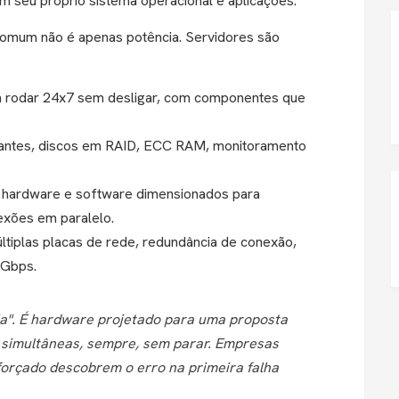
m seu próprio sistema operacional e aplicações.
comum não é apenas potência. Servidores são
a rodar 24x7 sem desligar, com componentes que
antes, discos em RAID, ECC RAM, monitoramento
hardware e software dimensionados para
exões em paralelo.
tiplas placas de rede, redundância de conexão,
 Gbps.
ria". É hardware projetado para uma proposta
s simultâneas, sempre, sem parar. Empresas
orçado descobrem o erro na primeira falha