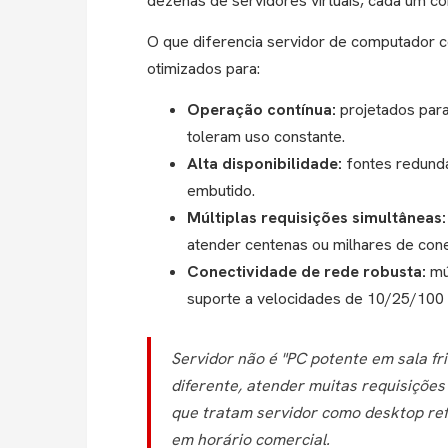
dezenas de servidores virtuais, cada um co
O que diferencia servidor de computador 
otimizados para:
Operação contínua:
projetados par
toleram uso constante.
Alta disponibilidade:
fontes redund
embutido.
Múltiplas requisições simultâneas:
atender centenas ou milhares de con
Conectividade de rede robusta:
múl
suporte a velocidades de 10/25/100
Servidor não é "PC potente em sala f
diferente, atender muitas requisiçõe
que tratam servidor como desktop ref
em horário comercial.