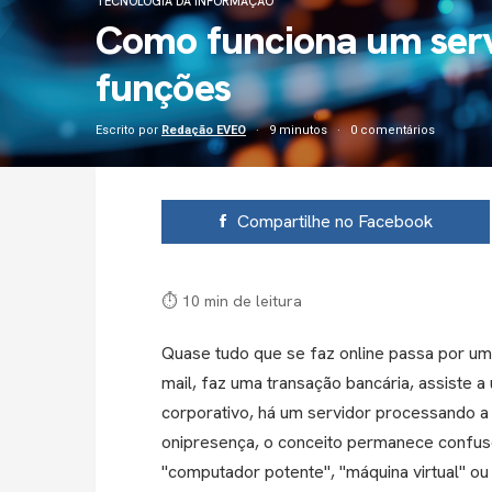
TECNOLOGIA DA INFORMAÇÃO
Como funciona um servi
funções
Escrito por
Redação EVEO
9 minutos
0 comentários
Compartilhe no Facebook
⏱ 10 min de leitura
Quase tudo que se faz online passa por u
mail, faz uma transação bancária, assiste 
corporativo, há um servidor processando a
onipresença, o conceito permanece confuso
"computador potente", "máquina virtual" ou