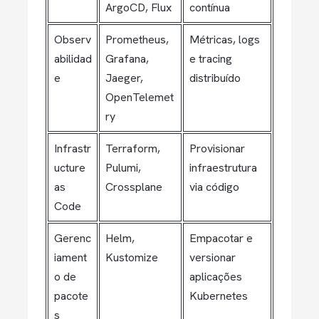
ArgoCD, Flux
contínua
Observ
Prometheus,
Métricas, logs
abilidad
Grafana,
e tracing
e
Jaeger,
distribuído
OpenTelemet
ry
Infrastr
Terraform,
Provisionar
ucture
Pulumi,
infraestrutura
as
Crossplane
via código
Code
Gerenc
Helm,
Empacotar e
iament
Kustomize
versionar
o de
aplicações
pacote
Kubernetes
s