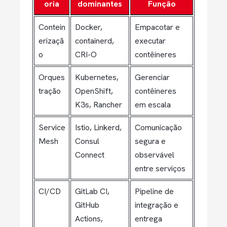
oria
dominantes
Função
Contein
Docker,
Empacotar e
erizaçã
containerd,
executar
o
CRI-O
contêineres
Orques
Kubernetes,
Gerenciar
tração
OpenShift,
contêineres
K3s, Rancher
em escala
Service
Istio, Linkerd,
Comunicação
Mesh
Consul
segura e
Connect
observável
entre serviços
CI/CD
GitLab CI,
Pipeline de
GitHub
integração e
Actions,
entrega