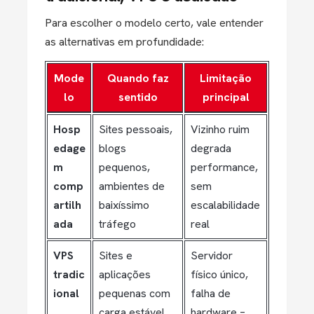
Para escolher o modelo certo, vale entender
as alternativas em profundidade:
Mode
Quando faz
Limitação
lo
sentido
principal
Hosp
Sites pessoais,
Vizinho ruim
edage
blogs
degrada
m
pequenos,
performance,
comp
ambientes de
sem
artilh
baixíssimo
escalabilidade
ada
tráfego
real
VPS
Sites e
Servidor
tradic
aplicações
físico único,
ional
pequenas com
falha de
carga estável
hardware =