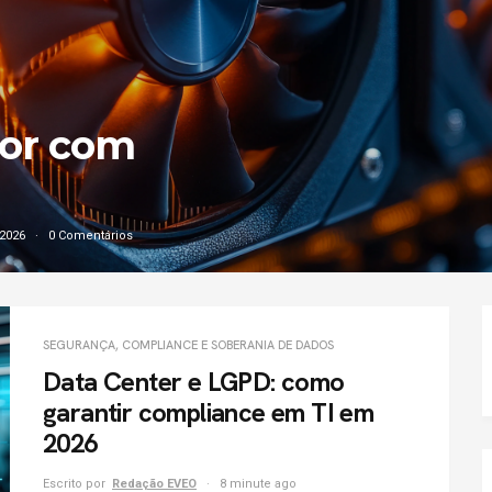
com data
/2026
0 Comentários
SEGURANÇA, COMPLIANCE E SOBERANIA DE DADOS
Data Center e LGPD: como
garantir compliance em TI em
2026
Escrito por
Redação EVEO
8 minute ago