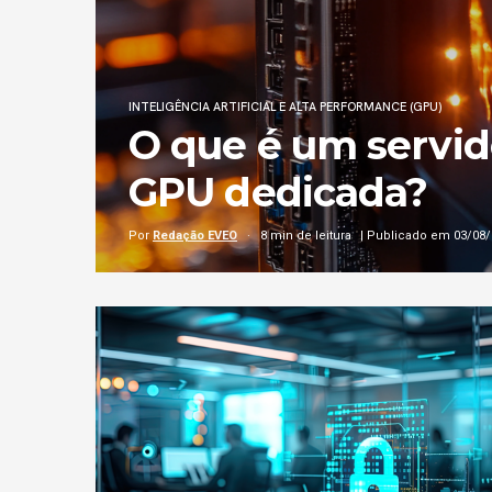
INTELIGÊNCIA ARTIFICIAL E ALTA PERFORMANCE (GPU)
Onde alugar GPU 
center no Brasil
Por
Redação EVEO
9 min de leitura
| Publicado em 05/08