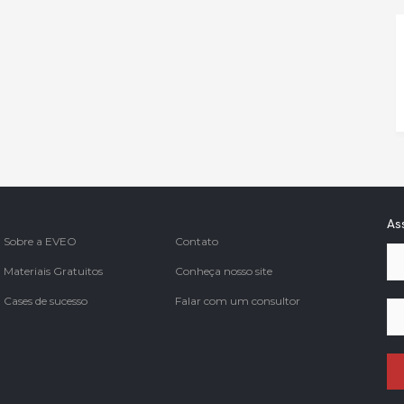
As
Sobre a EVEO
Contato
Materiais Gratuitos
Conheça nosso site
Cases de sucesso
Falar com um consultor