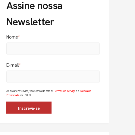
Assine nossa
Newsletter
Nome
*
E-mail
*
Ao clicar em 'Enviar', você concorda com os
Termos de Serviço
e a
Política de
Privacidade
da EVEO.