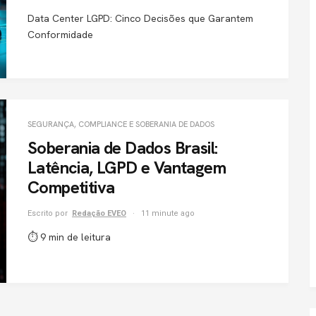
Data Center LGPD: Cinco Decisões que Garantem
Conformidade
SEGURANÇA, COMPLIANCE E SOBERANIA DE DADOS
Soberania de Dados Brasil:
Latência, LGPD e Vantagem
Competitiva
Escrito por
Redação EVEO
11 minute ago
⏱ 9 min de leitura