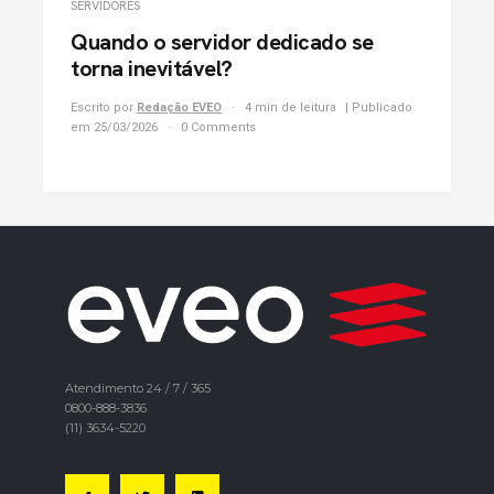
SERVIDORES
Quando o servidor dedicado se
torna inevitável?
Escrito por
Redação EVEO
4 min de leitura
| Publicado
em 25/03/2026
0 Comments
Atendimento 24 / 7 / 365
0800-888-3836
(11) 3634-5220