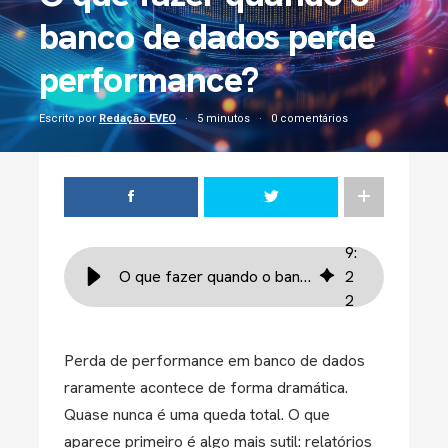
banco de dados perde
performance?
Escrito por
Redação EVEO
5 minutos
0 comentários
9
:
O que fazer quando o banco de dados perde performance?
2
2
Perda de performance em banco de dados
raramente acontece de forma dramática.
Quase nunca é uma queda total. O que
aparece primeiro é algo mais sutil: relatórios