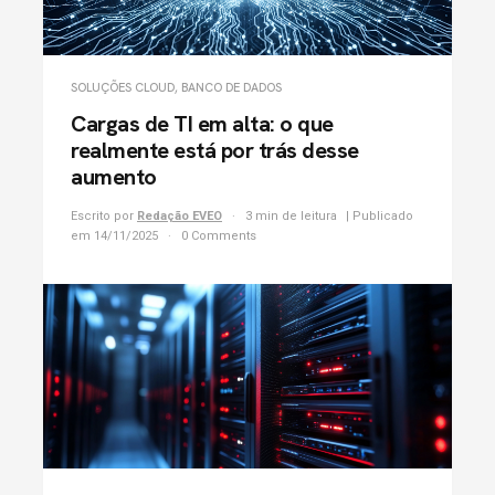
SOLUÇÕES CLOUD
,
BANCO DE DADOS
Cargas de TI em alta: o que
realmente está por trás desse
aumento
Escrito por
Redação EVEO
3 min de leitura
| Publicado
em 14/11/2025
0 Comments