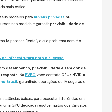
rsos
. Em setores que lidam com dados sensíveis
da mais crítico.
o seus modelos para
nuvens privadas
ou
cursos sob medida e garantir
previsibilidade de
a IA parecer “lenta”, e aí o problema nem é o
A
de infraestrutura para o sucesso
com desempenho, previsibilidade e sem dor de
 resposta
. Na
EVEO
você contrata
GPUs NVIDIA
 no Brasil
, garantindo operações de IA seguras e
 latências baixas, para executar inferências em
 ter uma GPU dedicada resolve muitos dos gargalos