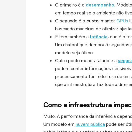
O primeiro é o
desempenho
. Model
em tempo real se o ambiente não tiver
O segundo é o
custo
: manter
GPUs
l
buscando maneiras de otimizar ajust
E tem também a
latência
, que é o t
Um chatbot que demora 5 segundos p
modelo seja ótimo.
Outro ponto menos falado é a
segur
podem conter informações sensíveis 
processamento for feito fora de um a
que a infraestrutura faz toda a difere
Como a infraestrutura impa
Muito. A performance da inferência depen
Um modelo em
nuvem pública
pode ser óti