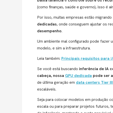
baixa latência
e
controle sobre os recu
(como finanças, saúde e governo), isso é ain
Por isso, muitas empresas estão migrand
dedicadas
, onde conseguem ajustar os re
desempenho
.
Um ambiente mal configurado pode fazer um
modelo, e sim a infraestrutura.
Leia também:
Principais requisitos para
I
Se você está buscando
inferência de IA 
cabeça, nossa
GPU dedicada
pode ser a
de última geração em
data centers Tier III
escaláveis.
Seja para colocar modelos em produção com
escala ou para preparar projetos futuros,