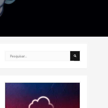
Este é um campo de pesquisa com recurso de sugestão automát