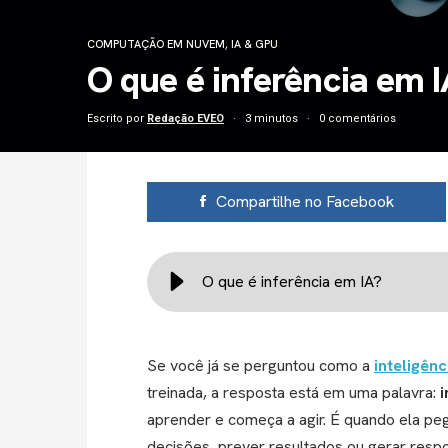
COMPUTAÇÃO EM NUVEM
,
IA & GPU
O que é inferência em 
Escrito por
Redação EVEO
3 minutos
0 comentários
Compartilhe no Facebook
O que é inferência em IA?
Se você já se perguntou como a
inteligênci
treinada, a resposta está em uma palavra:
i
aprender e começa a agir. É quando ela pe
decisões, prever resultados ou gerar respo