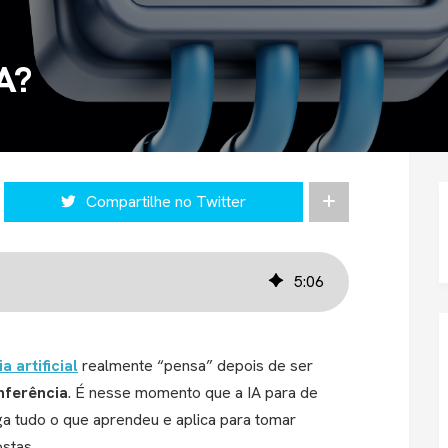
IA?
Compartilhe no Twitter
5
:
06
a artificial
realmente “pensa” depois de ser
nferência
. É nesse momento que a IA para de
ga tudo o que aprendeu e aplica para tomar
stas.